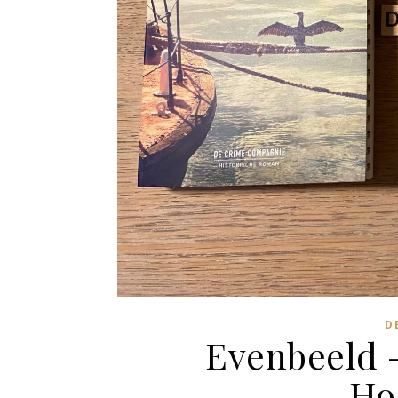
D
Evenbeeld 
Ho