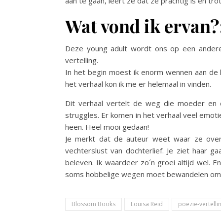
aan te gaan, leert ze dat ze prachtig is en trot
Wat vond ik ervan?
Deze young adult wordt ons op een andere
vertelling.
In het begin moest ik enorm wennen aan de
het verhaal kon ik me er helemaal in vinden.
Dit verhaal vertelt de weg die moeder en
struggles. Er komen in het verhaal veel emo
heen. Heel mooi gedaan!
Je merkt dat de auteur weet waar ze over
vechterslust van dochterlief. Je ziet haar
beleven. Ik waardeer zo´n groei altijd wel. E
soms hobbelige wegen moet bewandelen om te 
Blossom Books
Louisa Reid
poëzie-vertelli