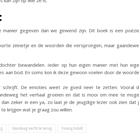
s kan zijn op wie ze is.
:
 manier gegeven dan we gewend zijn. Dit boek is een poëzi
 korte zinnetje en de woorden die versprongen, maar gaandew
 dochter bewandelen. Ieder op hun eigen manier met hun eig
ties aan bod. En soms kon ik deze gewoon voelen door de woord
 schrijft. De emoties weet ze goed neer te zetten. Vooral 
 gaandeweg het verhaal groeien en dat is mooi om mee te mog
n dan zeker in een ya, zo laat je de jeugdige lezer ook zien dat 
krijgen wat je graag zou willen.
ng
Vandaag vecht ik terug
Young Adult