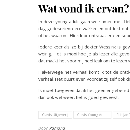
Wat vond ik ervan?
In deze young adult gaan we samen met Liek
dag gedesoriënteerd wakker en ontdekt dat ze
of het waarom. Hierdoor ontstaat er een soor
Iedere keer als ze bij dokter Wessink is ge
weinig. Het is mooi hoe je als lezer alle gev
dat maakt het voor mij heel leuk om te lezen w
Halverwege het verhaal komt ik tot de ontd
verhaal. Het duurt even voordat zij zelf ook 
Ik moet toegeven dat ik het geen er gebeurd 
dan ook wel weer, het is goed geweest.
Clavis Uitgeverij
Clavis Young Adult
Erik Jan
Door
Ramona