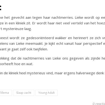
:
e het gevecht aan tegen haar nachtmerries. Lieke wordt op e
 in een kliniek zit. Er wordt haar niet veel verteld van het hoe
t mysterieuze laag.
weest wordt ze gedesoriënteerd wakker en herinnert ze zich vr
oelens van Lieke meemaakt. Je kijkt echt vanuit haar perspectief 
ant je gaat zelf ook twijfelen.
ekking dat de nachtmerries van Lieke ons gegeven als zijnde h
doorheeft hoe en wat.
in de kliniek heel mysterieus vind, maar ergens halverwege denk 
 Tillema
Slaap zacht
Young Adult
0 reacti