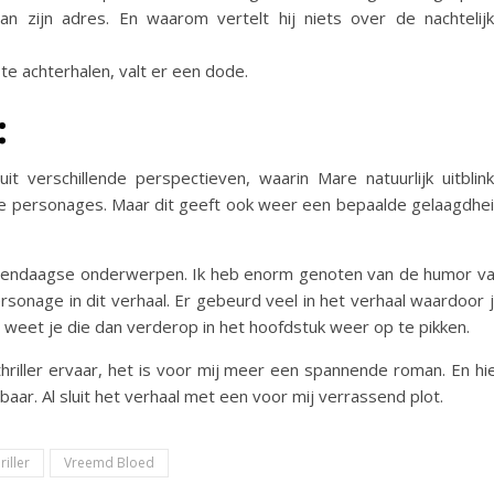
n zijn adres. En waarom vertelt hij niets over de nachtelij
e achterhalen, valt er een dode.
:
 verschillende perspectieven, waarin Mare natuurlijk uitblink
t de personages. Maar dit geeft ook weer een bepaalde gelaagdhe
dendaagse onderwerpen. Ik heb enorm genoten van de humor v
ersonage in dit verhaal. Er gebeurd veel in het verhaal waardoor 
 weet je die dan verderop in het hoofdstuk weer op te pikken.
 thriller ervaar, het is voor mij meer een spannende roman. En hi
aar. Al sluit het verhaal met een voor mij verrassend plot.
riller
Vreemd Bloed