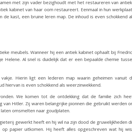
ch samen met zijn vader bezighoudt met het restaureren van antie
antiek kabinet van haar oom restaureert. Eenmaal in hun werkplaa
n de kast, een bruine leren map. De inhoud is even schokkend a
:
eke meubels. Wanneer hij een antiek kabinet ophaalt bij Friedri
tje Helene. Al snel is duidelijk dat er een bepaalde chemie tuss
vakje. Hierin ligt een lederen map waarin geheimen vanuit 
d hiervan is even schokkend als weerzinwekkend.
vonden. We komen tot de ontdekking dat de familie zich hee
van Hitler. Zij waren belangrijke pionnen die gebruikt werden 
e laten omsmelten naar goudplaten.
ieterij gewerkt heeft en hij wil na zijn dood de gruwelijkheden d
op papier uitkomen. Hij heeft alles opgeschreven wat hij wis