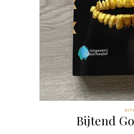
UIT
Bijtend G