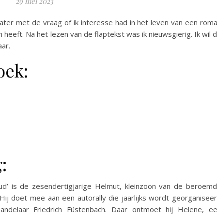
29 mei 2023
ater met de vraag of ik interesse had in het leven van een rom
eeft. Na het lezen van de flaptekst was ik nieuwsgierig. Ik wil 
ar.
oek:
:
ud’ is de zesendertigjarige Helmut, kleinzoon van de beroem
 doet mee aan een autorally die jaarlijks wordt georganisee
andelaar Friedrich Füstenbach. Daar ontmoet hij Helene, e