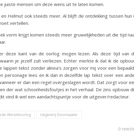
de juiste mensen om deze wens uit te laten komen.
n Helmut ook steeds meer. Al blijft de ontdekking tussen hun 
moet vertellen.
ek vorm krijgt komen steeds meer gruwelijkheden uit die tijd na
aar.
ver deze kant van de oorlog mogen lezen. Als deze tijd van 
waarin je jezelf zult verliezen. Echter merkte ik dat ik de opbo
ele lappen tekst zonder alinea’s zorgen voor mij voor een bepaal
een personage lees en ik dan in dezelfde lap tekst over een and
nd wanneer er dan een regel overgeslagen wordt. Dat zorgt voor e
 en der wat schoonheidsfoutjes in het verhaal. De zins opbouw d
, dit vind ik wel een aandachtspuntje voor de uitgever/redacteur.
ede Wereldoorlog
Uitgeverij Doornwater
0 reacti