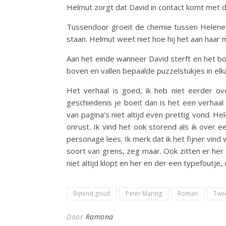
Helmut zorgt dat David in contact komt met 
Tussendoor groeit de chemie tussen Helene e
staan. Helmut weet niet hoe hij het aan haar 
Aan het einde wanneer David sterft en het bo
boven en vallen bepaalde puzzelstukjes in elk
Het verhaal is goed, ik heb niet eerder o
geschiedenis je boeit dan is het een verhaal 
van pagina’s niet altijd even prettig vond. H
onrust. Ik vind het ook storend als ik over 
personage lees. Ik merk dat ik het fijner vi
soort van grens, zeg maar. Ook zitten er her
niet altijd klopt en her en der een typefoutje
Bijtend goud
Peter Maring
Roman
Twe
Door
Ramona