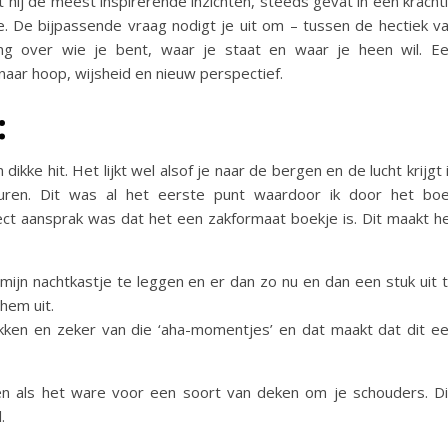
 hij de meest inspirerende inzichten, steeds gevat in één kracht
tie. De bijpassende vraag nodigt je uit om – tussen de hectiek v
ing over wie je bent, waar je staat en waar je heen wil. E
naar hoop, wijsheid en nieuw perspectief.
:
dikke hit. Het lijkt wel alsof je naar de bergen en de lucht krijgt 
uren. Dit was al het eerste punt waardoor ik door het bo
t aansprak was dat het een zakformaat boekje is. Dit maakt h
mijn nachtkastje te leggen en er dan zo nu en dan een stuk uit 
hem uit.
kken en zeker van die ‘aha-momentjes’ en dat maakt dat dit e
rgen als het ware voor een soort van deken om je schouders. D
.