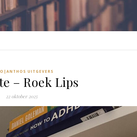
O|ANTHOS UITGEVERS
te – Roek Lips
22 oktober 2025