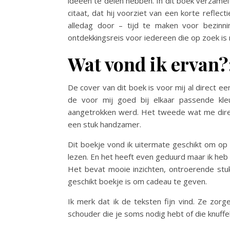
ideeën te delen hebben. In dit boek verzamelt
citaat, dat hij voorziet van een korte reflec
alledag door – tijd te maken voor bezinn
ontdekkingsreis voor iedereen die op zoek is 
Wat vond ik ervan?
De cover van dit boek is voor mij al direct een 
de voor mij goed bij elkaar passende kle
aangetrokken werd. Het tweede wat me direc
een stuk handzamer.
Dit boekje vond ik uitermate geschikt om op 
lezen. En het heeft even geduurd maar ik heb 
Het bevat mooie inzichten, ontroerende stu
geschikt boekje is om cadeau te geven.
Ik merk dat ik de teksten fijn vind. Ze zo
schouder die je soms nodig hebt of die knuffel