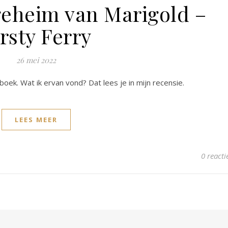
eheim van Marigold –
rsty Ferry
26 mei 2022
oek. Wat ik ervan vond? Dat lees je in mijn recensie.
LEES MEER
0 reacti