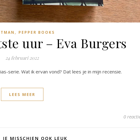
,
ITMAN
PEPPER BOOKS
atste uur – Eva Burgers
24 februari 2022
Alias-serie. Wat ik ervan vond? Dat lees je in mijn recensie.
LEES MEER
0 reacti
D JE MISSCHIEN OOK LEUK