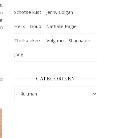
s.
Schotse kust – Jenny Colgan
en
ar
Helix – Goud – Nathalie Pagie
En
Thrillseekers – Volg me – Shanna de
Jong
CATEGORIEËN
es
Categorieën