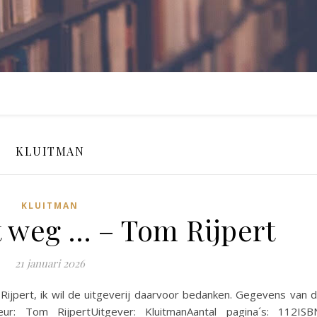
KLUITMAN
KLUITMAN
t weg … – Tom Rijpert
21 januari 2026
ijpert, ik wil de uitgeverij daarvoor bedanken. Gegevens van d
r: Tom RijpertUitgever: KluitmanAantal pagina´s: 112ISB