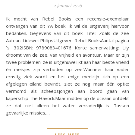
2 januari 2026
Ik mocht van Rebel Books een recensie-exemplaar
ontvangen van dit YA boek. Ik wil de uitgeverij hiervoor
bedanken. Gegevens van dit boek: Titel: Zoals de zee
Auteur: Lidewei PhilipsUitgever: Rebel BooksAantal pagina
´s: 302ISBN: 9789083401676 Korte samenvatting: Lily
droomt van de zee, van vrijheid en avontuur. Maar er zijn
twee problemen: ze is uitgehuwelijkt aan haar beste vriend
én meisjes zijn verboden op zee.Wanneer haar vader
ernstig ziek wordt en het enige medicijn zich op een
afgelegen eiland bevindt, ziet ze nog maar één optie:
vermomd als scheepsjongen aan boord gaan van
kaperschip The Havock.Maar midden op de oceaan ontdekt
ze dat niet alleen het water verraderlijk is. Tussen
gevaarlijke missies,…
LEES MEER