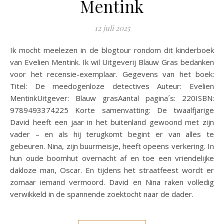
Mentink
12 juli 2025
Ik mocht meelezen in de blogtour rondom dit kinderboek
van Evelien Mentink. Ik wil Uitgeverij Blauw Gras bedanken
voor het recensie-exemplaar. Gegevens van het boek:
Titel: De meedogenloze detectives Auteur: Evelien
MentinkUitgever: Blauw grasAantal pagina´s: 220ISBN:
9789493374225 Korte samenvatting: De twaalfjarige
David heeft een jaar in het buitenland gewoond met zijn
vader – en als hij terugkomt begint er van alles te
gebeuren. Nina, zijn buurmeisje, heeft opeens verkering. In
hun oude boomhut overnacht af en toe een vriendelijke
dakloze man, Oscar. En tijdens het straatfeest wordt er
zomaar iemand vermoord. David en Nina raken volledig
verwikkeld in de spannende zoektocht naar de dader.