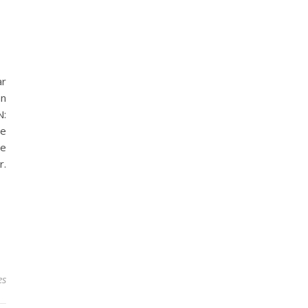
ar
an
N:
de
de
r.
es