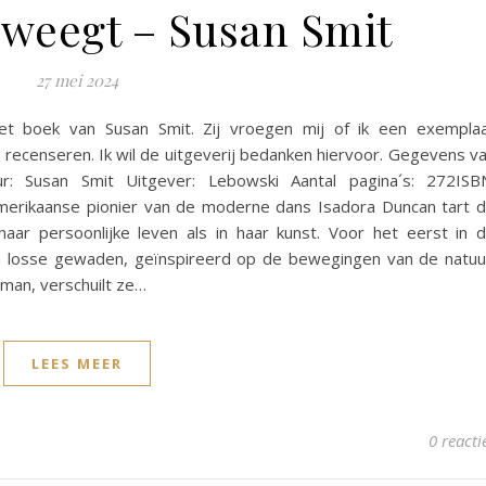
eweegt – Susan Smit
27 mei 2024
het boek van Susan Smit. Zij vroegen mij of ik een exempla
 recenseren. Ik wil de uitgeverij bedanken hiervoor. Gegevens v
r: Susan Smit Uitgever: Lebowski Aantal pagina´s: 272ISB
rikaanse pionier van de moderne dans Isadora Duncan tart 
aar persoonlijke leven als in haar kunst. Voor het eerst in 
n losse gewaden, geïnspireerd op de bewegingen van de natuu
an, verschuilt ze…
LEES MEER
0 reacti