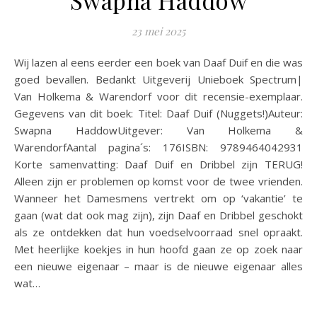
Swapna Haddow
23 mei 2025
Wij lazen al eens eerder een boek van Daaf Duif en die was
goed bevallen. Bedankt Uitgeverij Unieboek Spectrum|
Van Holkema & Warendorf voor dit recensie-exemplaar.
Gegevens van dit boek: Titel: Daaf Duif (Nuggets!)Auteur:
Swapna HaddowUitgever: Van Holkema &
WarendorfAantal pagina´s: 176ISBN: 9789464042931
Korte samenvatting: Daaf Duif en Dribbel zijn TERUG!
Alleen zijn er problemen op komst voor de twee vrienden.
Wanneer het Damesmens vertrekt om op ‘vakantie’ te
gaan (wat dat ook mag zijn), zijn Daaf en Dribbel geschokt
als ze ontdekken dat hun voedselvoorraad snel opraakt.
Met heerlijke koekjes in hun hoofd gaan ze op zoek naar
een nieuwe eigenaar – maar is de nieuwe eigenaar alles
wat…