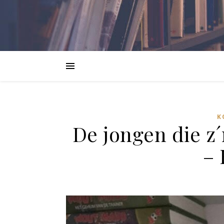
K
De jongen die z´
– 