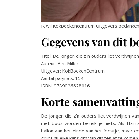
Ik wil KokBoekencentrum Uitgevers bedanken 
Gegevens van dit b
Titel: De jongen die z´n ouders liet verdwijnen
Auteur: Ben Miller
Uitgever: KokBoekenCentrum
Aantal pagina´s: 154
ISBN: 9789026628016
Korte samenvattin
De jongen die z’n ouders liet verdwijnen van 
met boos worden bereik je niets. Als Harris
ballon aan het einde van het feestje, maar e
grijpt hij elke kans om van dingen af te kome