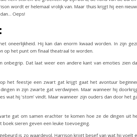
ison wordt er helemaal vrolijk van. Maar thuis krijgt hij een nieu
en dan… Oeps!
:
et oneerlijkheid. Hij kan dan enorm kwaad worden. In zijn gez
 op het punt om finaal theatraal te worden.
om onbegrip. Dat laat weer een andere kant van emoties zien d
op het feestje een zwart gat krijgt gaat het avontuur beginne
 dingen in zijn zwarte gat verdwijnen. Maar wanneer hij doorkrij
les wat hij ‘stom’ vindt. Maar wanneer zijn ouders dan door het g
zwarte gat om samen erachter te komen hoe ze de dingen uit h
het boek sieren geven een leuke toevoeging.
 gebeurd is zo waardevol. Harrison krijgt besef van wat hij voelt 