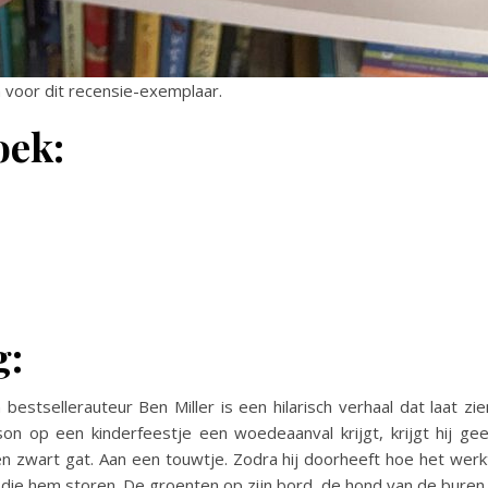
voor dit recensie-exemplaar.
oek:
g:
bestsellerauteur Ben Miller is een hilarisch verhaal dat laat zie
on op een kinderfeestje een woedeaanval krijgt, krijgt hij ge
en zwart gat. Aan een touwtje. Zodra hij doorheeft hoe het werk
n die hem storen. De groenten op zijn bord, de hond van de buren