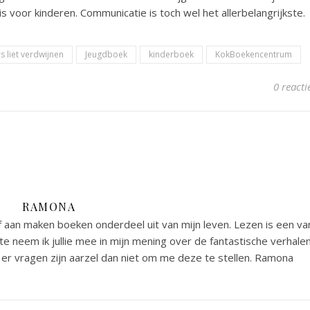
is voor kinderen. Communicatie is toch wel het allerbelangrijkste.
s liet verdwijnen
Jeugdboek
kinderboek
KokBoekencentrum
0 reacti
RAMONA
 aan maken boeken onderdeel uit van mijn leven. Lezen is een va
e neem ik jullie mee in mijn mening over de fantastische verhale
er vragen zijn aarzel dan niet om me deze te stellen. Ramona