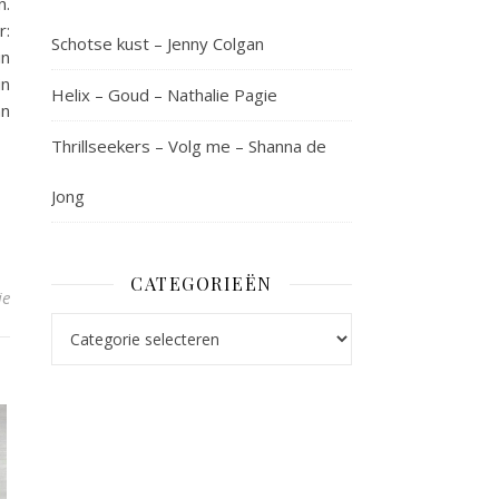
n.
r:
Schotse kust – Jenny Colgan
in
in
Helix – Goud – Nathalie Pagie
an
Thrillseekers – Volg me – Shanna de
Jong
CATEGORIEËN
ie
Categorieën