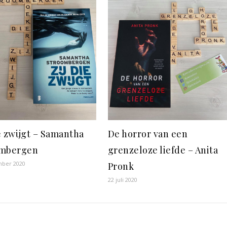
ie zwijgt – Samantha
De horror van een
ombergen
grenzeloze liefde – Anita
mber 2020
Pronk
22 juli 2020