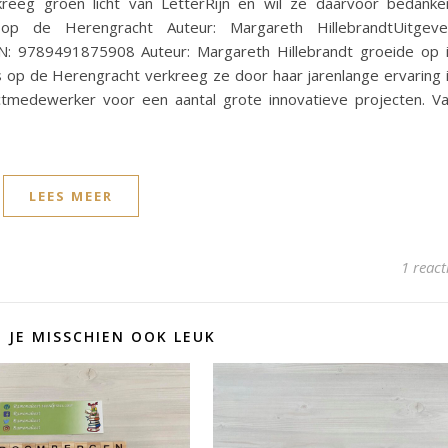
kreeg groen licht van LetterRijn en wil ze daarvoor bedanke
p de Herengracht Auteur: Margareth HillebrandtUitgeve
BN: 9789491875908 Auteur: Margareth Hillebrandt groeide op 
 op de Herengracht verkreeg ze door haar jarenlange ervaring 
tmedewerker voor een aantal grote innovatieve projecten. V
LEES MEER
1 react
D JE MISSCHIEN OOK LEUK