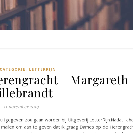
,
CATEGORIE
LETTERRIJN
rengracht – Margareth
illebrandt
11 november 2019
uitgegeven zou gaan worden bij Uitgeverij LetterRijn.Nadat ik h
n mailen om aan te geven dat ik graag Dames op de Herengrac