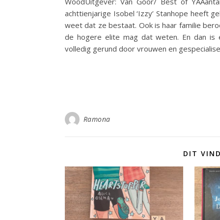
WoodUitgever: Van Goor/ Best of YAAanta
achttienjarige Isobel ‘Izzy’ Stanhope heeft 
weet dat ze bestaat. Ook is haar familie ber
de hogere elite mag dat weten. En dan is e
volledig gerund door vrouwen en gespecialis
Ramona
DIT VIN