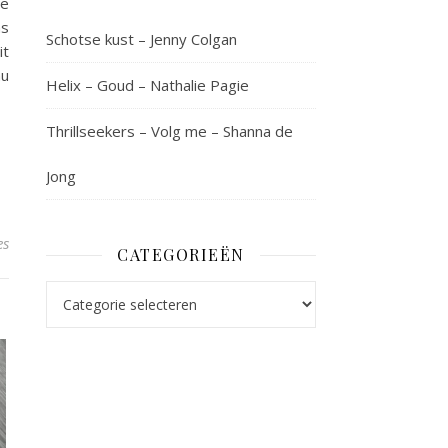
De
ns
Schotse kust – Jenny Colgan
it
au
Helix – Goud – Nathalie Pagie
Thrillseekers – Volg me – Shanna de
Jong
es
CATEGORIEËN
Categorieën