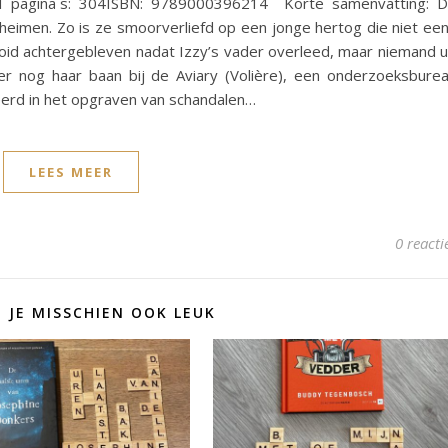
l pagina´s: 304ISBN: 9789000396214 Korte samenvatting: 
geheimen. Zo is ze smoorverliefd op een jonge hertog die niet ee
ooid achtergebleven nadat Izzy’s vader overleed, maar niemand u
r nog haar baan bij de Aviary (Volière), een onderzoeksbure
eerd in het opgraven van schandalen…
LEES MEER
0 reacti
D JE MISSCHIEN OOK LEUK