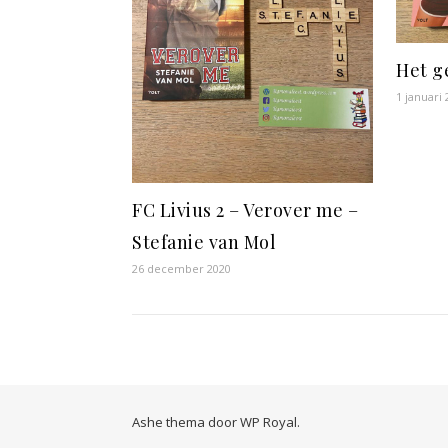
Het g
1 januari
FC Livius 2 – Verover me –
Stefanie van Mol
26 december 2020
Ashe thema door
WP Royal
.