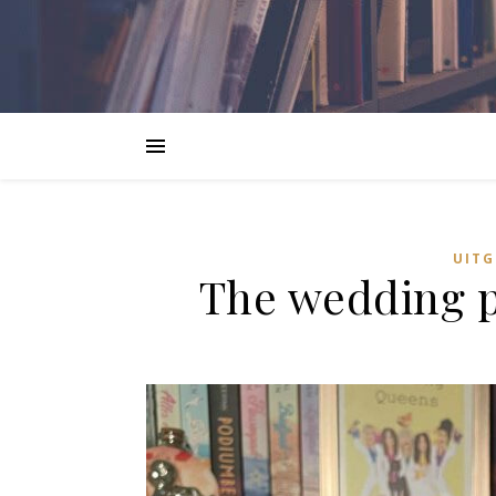
UITG
The wedding p