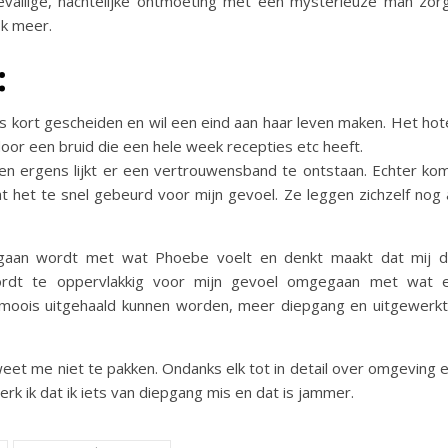
oevallige, nachtelijke ontmoeting met een mysterieuze man zor
ok meer.
:
nds kort gescheiden en wil een eind aan haar leven maken. Het hot
oor een bruid die een hele week recepties etc heeft.
en ergens lijkt er een vertrouwensband te ontstaan. Echter ko
 het te snel gebeurd voor mijn gevoel. Ze leggen zichzelf nog 
gaan wordt met wat Phoebe voelt en denkt maakt dat mij 
ordt te oppervlakkig voor mijn gevoel omgegaan met wat 
l moois uitgehaald kunnen worden, meer diepgang en uitgewerk
 weet me niet te pakken. Ondanks elk tot in detail over omgeving 
rk ik dat ik iets van diepgang mis en dat is jammer.