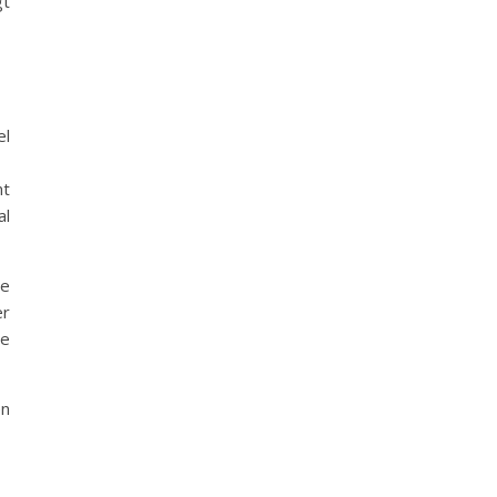
gt
el
mt
al
de
er
te
en