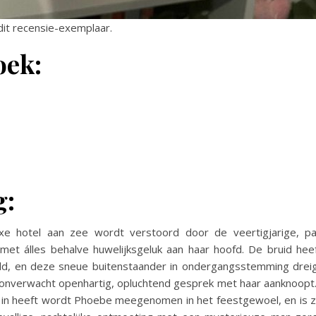
 dit recensie-exemplaar.
oek:
g:
uxe hotel aan zee wordt verstoord door de veertigjarige, p
 met álles behalve huwelijksgeluk aan haar hoofd. De bruid hee
eld, en deze sneue buitenstaander in ondergangsstemming drei
 onverwacht openhartig, opluchtend gesprek met haar aanknoop
g in heeft wordt Phoebe meegenomen in het feestgewoel, en is 