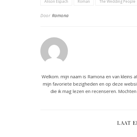
Alison Espach
Roman
The Wedding People
Door
Ramona
Welkom. mijn naam is Ramona en van kleins af
mijn favoriete bezigheden en op deze websit
die ik mag lezen en recenseren. Mochten 
LAAT 