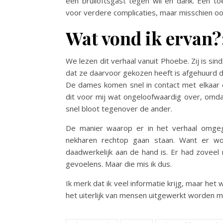
een bruiloftsgast tegen wil en dank. Een t
voor verdere complicaties, maar misschien o
Wat vond ik ervan?
We lezen dit verhaal vanuit Phoebe. Zij is si
dat ze daarvoor gekozen heeft is afgehuurd d
De dames komen snel in contact met elkaar 
dit voor mij wat ongeloofwaardig over, omdat
snel bloot tegenover de ander.
De manier waarop er in het verhaal omge
nekharen rechtop gaan staan. Want er w
daadwerkelijk aan de hand is. Er had zovee
gevoelens. Maar die mis ik dus.
Ik merk dat ik veel informatie krijg, maar het
het uiterlijk van mensen uitgewerkt worden me