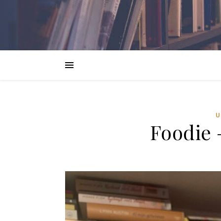
U
Foodie 