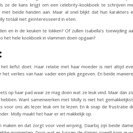
als ze de kans krijgt om een celebrity-kookboek te schrijven m
met beide handen aan. Maar al snel blijkt dat hun karakters 
lly totáál niet geïnteresseerd in eten.
aden en ín de keuken te lokken? Of zullen Isabella’s toewijding a
 ego het hele kookboek in vlammen doen opgaan?
:
 het liefst doet. Haar relatie met haar moeder is niet altijd ev
 het verlies van haar vader een plek gegeven. En beide manier
r iets op haar pad waar ze mag doen wat ze leuk vind. Maar dan z
hebben. Want samenwerken met Molly is niet het gemakkelijks
voor ons als lezer leuk om te lezen. En ik snap de frustratie d
nder. Molly maakt het haar er iet makkelijk op.
 maken en dat zorgt voor veel wrijving. Daarbij zijn beide dam
kelijke momenten. Door wat er tussen de dames speelt kom je w