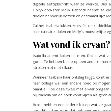
digitale eettijdschrift waar ze werkte. Dus 
Hollywood-ster Molly Babcock neemt ze die 
doelen behoorlijk botsen en daarnaast lijkt Mo
Zal het Isabella lukken Molly úít de roddelbl
haar culinaire idolen en Molly’s monsterlijke
Wat vond ik ervan?
Isabella ademt koken en eten. Dat is wat zij
goed. Ze hebben beide op een andere manier
stroken niet met elkaar.
Wanneer Isabella haar ontslag krijgt, komt e
haar collega wel een andere hoed op mogen 
baantje. Hoe deze twee met elkaar omgaan is 
bij Isabella om de hoek komt kijken als geen a
Beide hebben een andere kijk op wat ze gaan
verschillend en zorgt dat ook voor ongemak