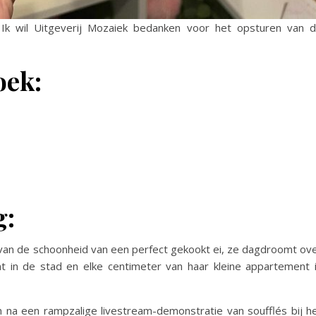
k wil Uitgeverij Mozaiek bedanken voor het opsturen van d
oek:
g:
 van de schoonheid van een perfect gekookt ei, ze dagdroomt ov
nt in de stad en elke centimeter van haar kleine appartement 
n na een rampzalige livestream-demonstratie van soufflés bij h