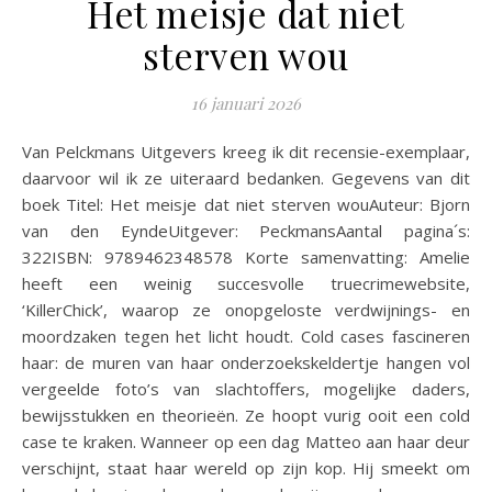
Het meisje dat niet
sterven wou
16 januari 2026
Van Pelckmans Uitgevers kreeg ik dit recensie-exemplaar,
daarvoor wil ik ze uiteraard bedanken. Gegevens van dit
boek Titel: Het meisje dat niet sterven wouAuteur: Bjorn
van den EyndeUitgever: PeckmansAantal pagina´s:
322ISBN: 9789462348578 Korte samenvatting: Amelie
heeft een weinig succesvolle truecrimewebsite,
‘KillerChick’, waarop ze onopgeloste verdwijnings- en
moordzaken tegen het licht houdt. Cold cases fascineren
haar: de muren van haar onderzoekskeldertje hangen vol
vergeelde foto’s van slachtoffers, mogelijke daders,
bewijsstukken en theorieën. Ze hoopt vurig ooit een cold
case te kraken. Wanneer op een dag Matteo aan haar deur
verschijnt, staat haar wereld op zijn kop. Hij smeekt om