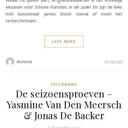
Welke rol speelt Bart, erfgoedbewaarder in het Koninklijk
Museum voor Schone Kunsten, in de zaak? En zijn de links
met kunstenaar James Ensor toeval of moet het
rechercheteam…
LEES MEER
Ramona
0 reacties
PELCKMANS
De seizoensproeven –
Yasmine Van Den Meersch
& Jonas De Backer
6 december 2024