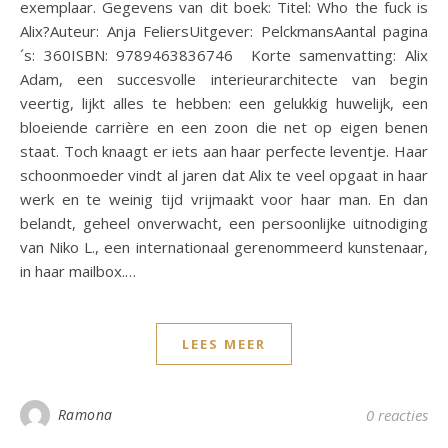
exemplaar. Gegevens van dit boek: Titel: Who the fuck is
Alix?Auteur: Anja FeliersUitgever: PelckmansAantal pagina
´s: 360ISBN: 9789463836746 Korte samenvatting: Alix
Adam, een succesvolle interieurarchitecte van begin
veertig, lijkt alles te hebben: een gelukkig huwelijk, een
bloeiende carrière en een zoon die net op eigen benen
staat. Toch knaagt er iets aan haar perfecte leventje. Haar
schoonmoeder vindt al jaren dat Alix te veel opgaat in haar
werk en te weinig tijd vrijmaakt voor haar man. En dan
belandt, geheel onverwacht, een persoonlijke uitnodiging
van Niko L., een internationaal gerenommeerd kunstenaar,
in haar mailbox.…
LEES MEER
Ramona
0 reacties