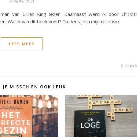
26 april 2021
an van Gillian King lezen. Daarnaast werd ik door Chicklit.
 Wat ik van dit boek vond? Dat lees je in mijn recensie.
LEES MEER
0 reacti
D JE MISSCHIEN OOK LEUK