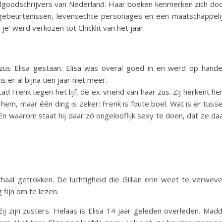
eelgoodschrijvers van Nederland. Haar boeken kenmerken zich do
gebeurtenissen, levensechte personages en een maatschappeli
e’ werd verkozen tot Chicklit van het jaar.
zus Elisa gestaan. Elisa was overal goed in en werd op hand
 er al bijna tien jaar niet meer.
d Frenk tegen het lijf, de ex-vriend van haar zus. Zij herkent h
hem, maar één ding is zeker: Frenk is foute boel. Wat is er tuss
En waarom staat hij daar zó ongelooflijk sexy te doen, dat ze da
aal getrokken. De luchtigheid die Gillian erin weet te verwev
 fijn om te lezen.
Zij zijn zusters. Helaas is Elisa 14 jaar geleden overleden. Mad