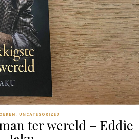
,
BOEKEN
UNCATEGORIZED
 man ter wereld – Eddie
Jaku