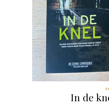
D
In de kn