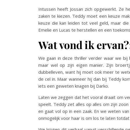
Intussen heeft Jossan zich opgewerkt. Ze 
zaken te kiezen. Teddy moet een keuze make
keuze die kan leiden tot veel geld, maar di
Emelie en Lucas te herstellen en een toeko
Wat vond ik ervan?
We gaan in deze thriller verder waar we bij
maar wel op zijn eigen manier. Zijn broer
dubbelleven, want hij moet ook meer te wete
de cel in. Maar wanneer hij dan bij Teddy k
iets een geweten knagen bij Darko.
Laten we zeggen dat het vooral draait om v
speelt. Teddy zet alles op alles om zijn zoon
en gaat vol op in een zaak. En we weten van 
onmogelijk voor haar is om los te laten totdat
We krijgen dit verhaal vanuit verschillende 