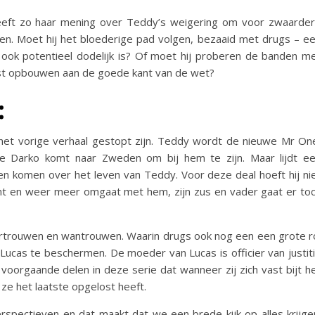
heeft zo haar mening over Teddy’s weigering om voor zwaarde
n. Moet hij het bloederige pad volgen, bezaaid met drugs – e
e ook potentieel dodelijk is? Of moet hij proberen de banden m
mst opbouwen aan de goede kant van de wet?
:
 het vorige verhaal gestopt zijn. Teddy wordt de nieuwe Mr On
tje Darko komt naar Zweden om bij hem te zijn. Maar lijdt e
n komen over het leven van Teddy. Voor deze deal hoeft hij ni
omt en weer meer omgaat met hem, zijn zus en vader gaat er to
ertrouwen en wantrouwen. Waarin drugs ook nog een een grote r
 Lucas te beschermen. De moeder van Lucas is officier van justit
voorgaande delen in deze serie dat wanneer zij zich vast bijt h
 ze het laatste opgelost heeft.
perspectieven en dat maakt dat we een brede kijk op alles krijge