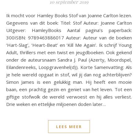
10 september 2019
Ik mocht voor Hamley Books Stof van Joanne Carlton lezen.
Gegevens van dit boek: Titel: Stof Auteur: Joanne Carlton
Uitgever: HamleyBooks Aantal pagina’s paperback:
300ISBN: 9789463886017 Auteur: Auteur van de boeken
‘Hart-Slag’, ‘Heart-Beat’ en ‘Kill Me Again’. Ik schrijf Young
Adult, thrillers met een twist en jeugdboeken. Ook gekend
onder de auteursnaam Sandra J. Paul (Azerty, Moordspel,
Eilandenreeks, Loopgravenhel(d)). Korte Samenvatting: Als
je hele wereld opgaat in stof, wil jij dan nog achterblijven?
Simon James is een gelukkig man. Hij heeft een mooie
baan, een prachtig gezin en geniet van het leven. Tot een
giftige stofwolk de wereld verwoest en hij alles verliest.
Drie weken en ettelijke miljoenen doden later…
LEES MEER