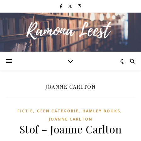
JOANNE CARLTON
,
,
,
FICTIE
GEEN CATEGORIE
HAMLEY BOOKS
JOANNE CARLTON
Stof – Joanne Carlton