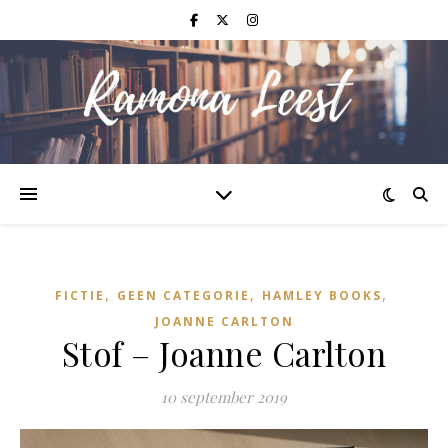
,
,
,
FICTIE
GEEN CATEGORIE
HAMLEY BOOKS
JOANNE CARLTON
Stof – Joanne Carlton
10 september 2019