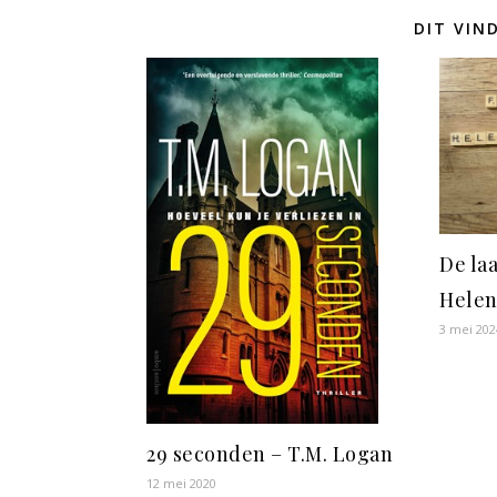
DIT VIN
De laa
Helen
3 mei 202
29 seconden – T.M. Logan
12 mei 2020