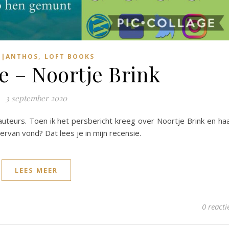
,
|ANTHOS
LOFT BOOKS
e – Noortje Brink
3 september 2020
auteurs. Toen ik het persbericht kreeg over Noortje Brink en ha
k ervan vond? Dat lees je in mijn recensie.
LEES MEER
0 reacti