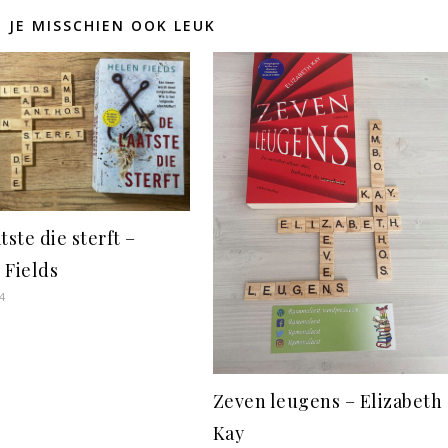
D JE MISSCHIEN OOK LEUK
tste die sterft –
 Fields
4
Zeven leugens – Elizabeth
Kay