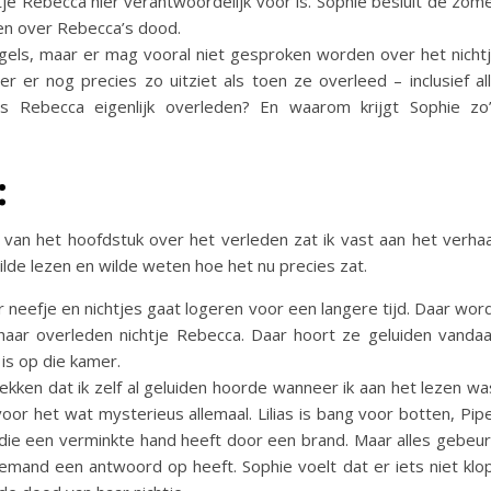
htje Rebecca hier verantwoordelijk voor is. Sophie besluit de zom
en over Rebecca’s dood.
gels, maar er mag vooral niet gesproken worden over het nicht
 er nog precies zo uitziet als toen ze overleed – inclusief al
 Rebecca eigenlijk overleden? En waarom krijgt Sophie zo
:
van het hoofdstuk over het verleden zat ik vast aan het verhaa
ilde lezen en wilde weten hoe het nu precies zat.
 neefje en nichtjes gaat logeren voor een langere tijd. Daar wor
aar overleden nichtje Rebecca. Daar hoort ze geluiden vanda
is op die kamer.
ekken dat ik zelf al geluiden hoorde wanneer ik aan het lezen wa
oor het wat mysterieus allemaal. Lilias is bang voor botten, Pip
 die een verminkte hand heeft door een brand. Maar alles gebeu
mand een antwoord op heeft. Sophie voelt dat er iets niet klo