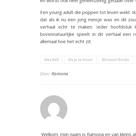
en wordt ook heel geheimzinnig gedaan over d
Een young adult die poppen tot leven wekt. I
dat als ik nu een jong meisje was en dit zo
verhaal echt te maken. Ieder hoofdstuk k
bovennatuurlijke speelt in dit verhaal een
allemaal hoe het echt zit.
Alex Bell
Als je ze hoort
Blossom Books
Door
Ramona
Welkom. mijn naam is Ramona en van kleins af