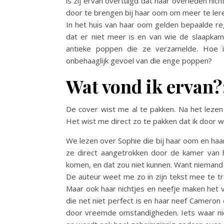
is zij ervan overtuigd dat haar overleden nic
door te brengen bij haar oom om meer te ler
In het huis van haar oom gelden bepaalde re
dat er niet meer is en van wie de slaapkamer
antieke poppen die ze verzamelde. Hoe is
onbehaaglijk gevoel van die enge poppen?
Wat vond ik ervan?
De cover wist me al te pakken. Na het lezen 
Het wist me direct zo te pakken dat ik door w
We lezen over Sophie die bij haar oom en haar
ze direct aangetrokken door de kamer van h
komen, en dat zou niet kunnen. Want niemand 
De auteur weet me zo in zijn tekst mee te tr
Maar ook haar nichtjes en neefje maken het v
die net niet perfect is en haar neef Cameron
door vreemde omstandigheden. Iets waar nie