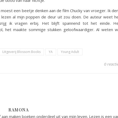
e dood van haar nichtje.
k moest een beetje denken aan de film Chucky van vroeger. Ik de
u lezen al mijn poppen de deur uit zou doen. De auteur weet h
rijg ik vragen erbij. Het blijft spannend tot het einde. H
 rol, het maakte sommige stukken geloofwaardiger. Al weten 
Uitgeverij Blossom Books
YA
Young Adult
0 reacti
RAMONA
 aan maken boeken onderdeel uit van mijn leven. Lezen is een va