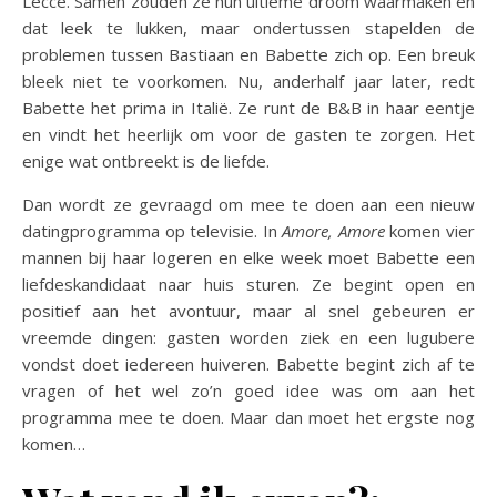
Lecce. Samen zouden ze hun ultieme droom waarmaken en
dat leek te lukken, maar ondertussen stapelden de
problemen tussen Bastiaan en Babette zich op. Een breuk
bleek niet te voorkomen. Nu, anderhalf jaar later, redt
Babette het prima in Italië. Ze runt de B&B in haar eentje
en vindt het heerlijk om voor de gasten te zorgen. Het
enige wat ontbreekt is de liefde.
Dan wordt ze gevraagd om mee te doen aan een nieuw
datingprogramma op televisie. In
Amore, Amore
komen vier
mannen bij haar logeren en elke week moet Babette een
liefdeskandidaat naar huis sturen. Ze begint open en
positief aan het avontuur, maar al snel gebeuren er
vreemde dingen: gasten worden ziek en een lugubere
vondst doet iedereen huiveren. Babette begint zich af te
vragen of het wel zo’n goed idee was om aan het
programma mee te doen. Maar dan moet het ergste nog
komen…