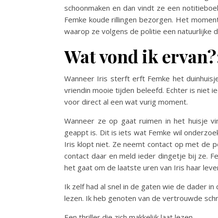
schoonmaken en dan vindt ze een notitieboekj
Femke koude rillingen bezorgen. Het moment
waarop ze volgens de politie een natuurlijke
Wat vond ik ervan?
Wanneer Iris sterft erft Femke het duinhuisj
vriendin mooie tijden beleefd. Echter is niet
voor direct al een wat vurig moment.
Wanneer ze op gaat ruimen in het huisje v
geappt is. Dit is iets wat Femke wil onderzo
Iris klopt niet. Ze neemt contact op met de po
contact daar en meld ieder dingetje bij ze. 
het gaat om de laatste uren van Iris haar leve
Ik zelf had al snel in de gaten wie de dader in
lezen. Ik heb genoten van de vertrouwde schrijf
Een thriller die zich makkelijk laat lezen.