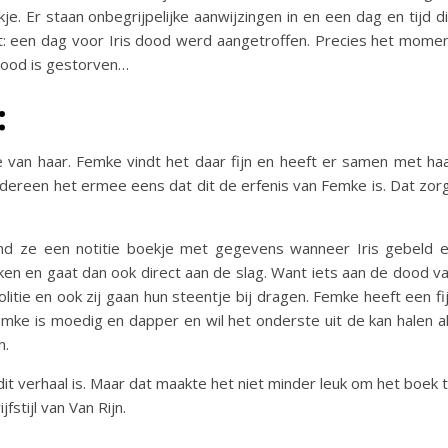
e. Er staan onbegrijpelijke aanwijzingen in en een dag en tijd d
: een dag voor Iris dood werd aangetroffen. Precies het mome
 dood is gestorven…
:
e van haar. Femke vindt het daar fijn en heeft er samen met ha
 iedereen het ermee eens dat dit de erfenis van Femke is. Dat zor
ind ze een notitie boekje met gegevens wanneer Iris gebeld 
eken en gaat dan ook direct aan de slag. Want iets aan de dood v
litie en ook zij gaan hun steentje bij dragen. Femke heeft een fi
Femke is moedig en dapper en wil het onderste uit de kan halen a
n.
 dit verhaal is. Maar dat maakte het niet minder leuk om het boek 
stijl van Van Rijn.