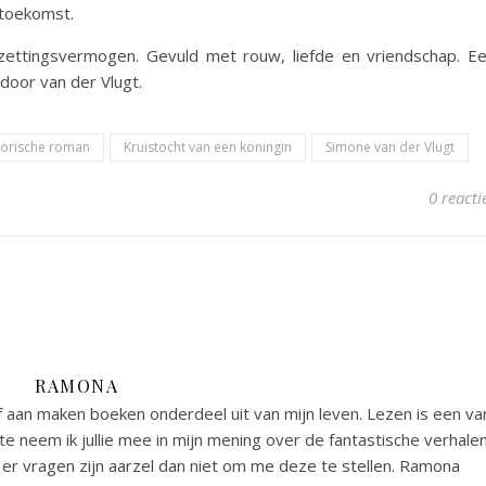
 toekomst.
zettingsvermogen. Gevuld met rouw, liefde en vriendschap. E
door van der Vlugt.
torische roman
Kruistocht van een koningin
Simone van der Vlugt
0 reacti
RAMONA
 aan maken boeken onderdeel uit van mijn leven. Lezen is een va
e neem ik jullie mee in mijn mening over de fantastische verhale
er vragen zijn aarzel dan niet om me deze te stellen. Ramona