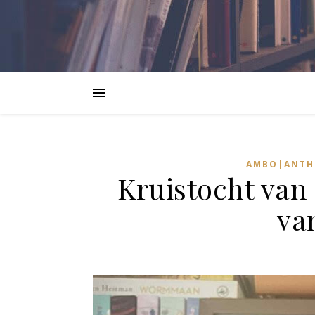
AMBO|ANTH
Kruistocht van
va