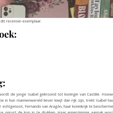
dit recensie-exemplaar.
oek:
g:
wordt de jonge Isabel gekroond tot koningin van Castilië. Hoew
 in hun mannenwereld liever kwijt dan rijk zijn, trekt Isabel ha
r echtgenoot, Fernando van Aragón, haar koninkrijk te bescherm
se onrust de kop in te drukken. Haar eigenzinnige aanpak wor