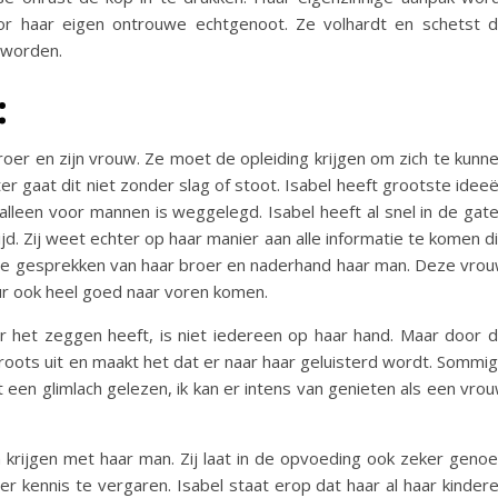
or haar eigen ontrouwe echtgenoot. Ze volhardt en schetst 
 worden.
:
roer en zijn vrouw. Ze moet de opleiding krijgen om zich te kunn
r gaat dit niet zonder slag of stoot. Isabel heeft grootste idee
 alleen voor mannen is weggelegd. Isabel heeft al snel in de gat
ijd. Zij weet echter op haar manier aan alle informatie te komen d
 de gesprekken van haar broer en naderhand haar man. Deze vro
ur ook heel goed naar voren komen.
or het zeggen heeft, is niet iedereen op haar hand. Maar door 
 groots uit en maakt het dat er naar haar geluisterd wordt. Sommi
een glimlach gelezen, ik kan er intens van genieten als een vro
 krijgen met haar man. Zij laat in de opvoeding ook zeker geno
 kennis te vergaren. Isabel staat erop dat haar al haar kinder