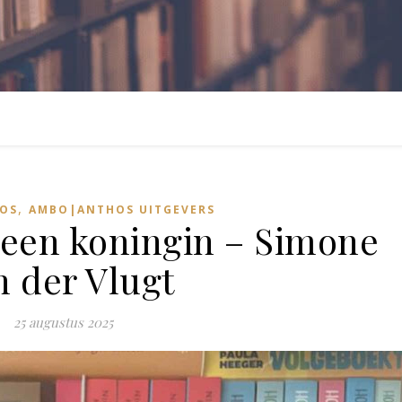
,
OS
AMBO|ANTHOS UITGEVERS
 een koningin – Simone
n der Vlugt
25 augustus 2025