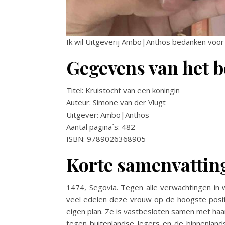
Ik wil Uitgeverij Ambo|Anthos bedanken voor 
Gegevens van het b
Titel: Kruistocht van een koningin
Auteur: Simone van der Vlugt
Uitgever: Ambo|Anthos
Aantal pagina´s: 482
ISBN: 9789026368905
Korte samenvattin
1474, Segovia. Tegen alle verwachtingen in 
veel edelen deze vrouw op de hoogste positie
eigen plan. Ze is vastbesloten samen met haa
tegen buitenlandse legers en de binnenland