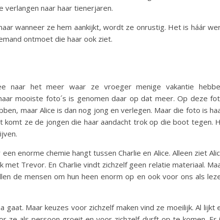
ce verlangen naar haar tienerjaren.
 maar wanneer ze hem aankijkt, wordt ze onrustig. Het is háár we
emand ontmoet die haar ook ziet.
:
e naar het meer waar ze vroeger menige vakantie hebb
n haar mooiste foto´s is genomen daar op dat meer. Op deze fo
bben, maar Alice is dan nog jong en verlegen. Maar die foto is ha
 komt ze de jongen die haar aandacht trok op die boot tegen. H
ijven.
 er een enorme chemie hangt tussen Charlie en Alice. Alleen ziet Ali
euk met Trevor. En Charlie vindt zichzelf geen relatie materiaal. Ma
vallen de mensen om hun heen enorm op en ook voor ons als lez
gaat. Maar keuzes voor zichzelf maken vind ze moeilijk. Al lijkt 
 ze als persoon groeit en voor zichzelf durft op te komen. Er 