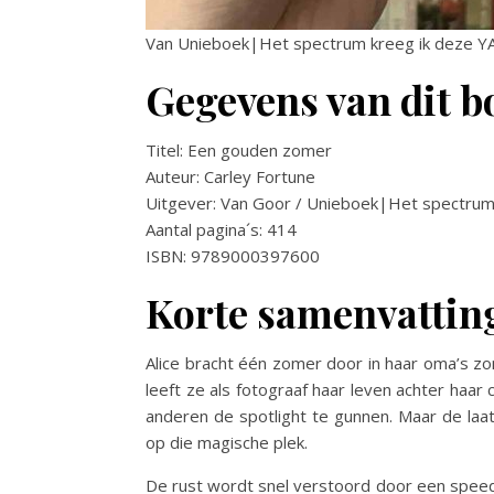
Van Unieboek|Het spectrum kreeg ik deze YA.
Gegevens van dit b
Titel: Een gouden zomer
Auteur: Carley Fortune
Uitgever: Van Goor / Unieboek|Het spectru
Aantal pagina´s: 414
ISBN: 9789000397600
Korte samenvattin
Alice bracht één zomer door in haar oma’s z
leeft ze als fotograaf haar leven achter haar c
anderen de spotlight te gunnen. Maar de laa
op die magische plek.
De rust wordt snel verstoord door een speedb