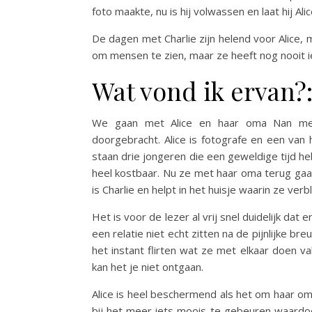
foto maakte, nu is hij volwassen en laat hij Ali
De dagen met Charlie zijn helend voor Alice,
om mensen te zien, maar ze heeft nog nooit i
Wat vond ik ervan?
We gaan met Alice en haar oma Nan me
doorgebracht. Alice is fotografe en een va
staan drie jongeren die een geweldige tijd he
heel kostbaar. Nu ze met haar oma terug gaat
is Charlie en helpt in het huisje waarin ze verbl
Het is voor de lezer al vrij snel duidelijk dat
een relatie niet echt zitten na de pijnlijke br
het instant flirten wat ze met elkaar doen 
kan het je niet ontgaan.
Alice is heel beschermend als het om haar oma 
bij het meer iets moois te gebeuren waardoor