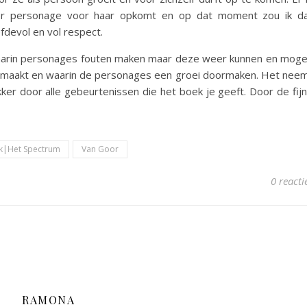
er personage voor haar opkomt en op dat moment zou ik d
fdevol en vol respect.
Waarin personages fouten maken maar deze weer kunnen en mog
emaakt en waarin de personages een groei doormaken. Het nee
er door alle gebeurtenissen die het boek je geeft. Door de fij
k|Het Spectrum
Van Goor
0 reacti
RAMONA