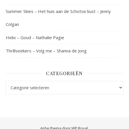
Summer Skies – Het huis aan de Schotse kust – Jenny
Colgan
Helix – Goud – Nathalie Pagie
Thrillseekers – Volg me – Shanna de Jong
CATEGORIEËN
Categorieën
Ashe thema door
WP Royal
.