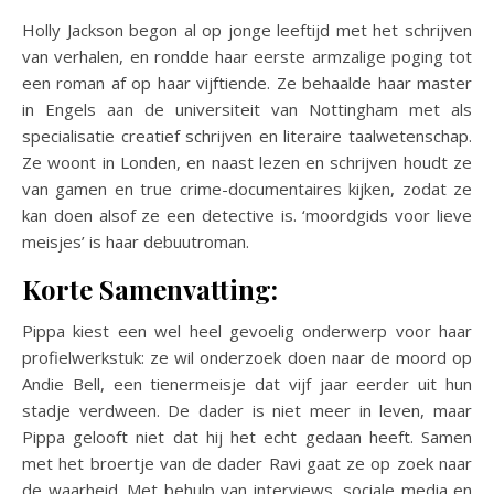
Holly Jackson begon al op jonge leeftijd met het schrijven
van verhalen, en rondde haar eerste armzalige poging tot
een roman af op haar vijftiende. Ze behaalde haar master
in Engels aan de universiteit van Nottingham met als
specialisatie creatief schrijven en literaire taalwetenschap.
Ze woont in Londen, en naast lezen en schrijven houdt ze
van gamen en true crime-documentaires kijken, zodat ze
kan doen alsof ze een detective is. ‘moordgids voor lieve
meisjes’ is haar debuutroman.
Korte Samenvatting:
Pippa kiest een wel heel gevoelig onderwerp voor haar
profielwerkstuk: ze wil onderzoek doen naar de moord op
Andie Bell, een tienermeisje dat vijf jaar eerder uit hun
stadje verdween. De dader is niet meer in leven, maar
Pippa gelooft niet dat hij het echt gedaan heeft. Samen
met het broertje van de dader Ravi gaat ze op zoek naar
de waarheid. Met behulp van interviews, sociale media en