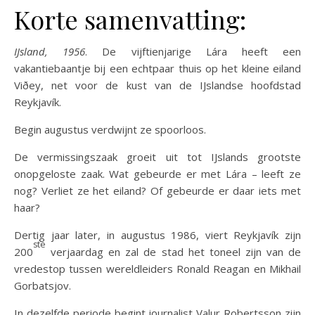
Korte samenvatting:
IJsland, 1956
. De vijftienjarige Lára heeft een
vakantiebaantje bij een echtpaar thuis op het kleine eiland
Viðey, net voor de kust van de IJslandse hoofdstad
Reykjavík.
Begin augustus verdwijnt ze spoorloos.
De vermissingszaak groeit uit tot IJslands grootste
onopgeloste zaak. Wat gebeurde er met Lára – leeft ze
nog? Verliet ze het eiland? Of gebeurde er daar iets met
haar?
Dertig jaar later, in augustus 1986, viert Reykjavík zijn
ste
200
verjaardag en zal de stad het toneel zijn van de
vredestop tussen wereldleiders Ronald Reagan en Mikhail
Gorbatsjov.
In dezelfde periode begint journalist Valur Robertsson zijn