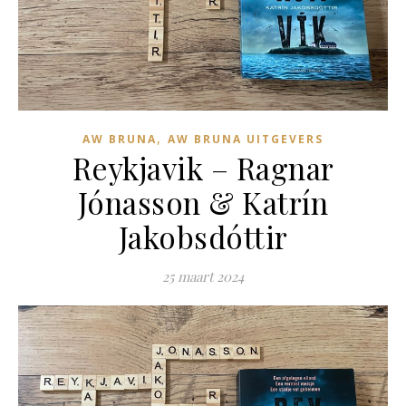
,
AW BRUNA
AW BRUNA UITGEVERS
Reykjavik – Ragnar
Jónasson & Katrín
Jakobsdóttir
25 maart 2024