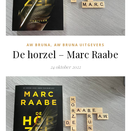
,
AW BRUNA
AW BRUNA UITGEVERS
De horzel – Marc Raabe
24 oktober 2022