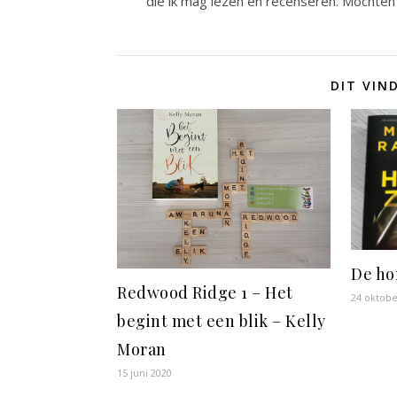
die ik mag lezen en recenseren. Mochten 
DIT VIN
De ho
Redwood Ridge 1 – Het
24 oktobe
begint met een blik – Kelly
Moran
15 juni 2020