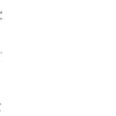
al
an
es
n
n