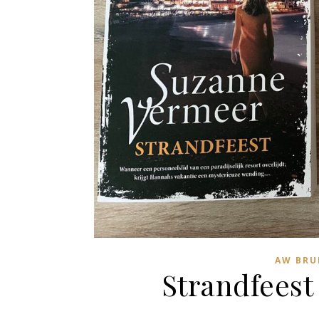
AW BRU
Strandfees