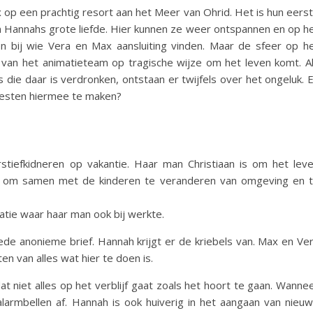
 op een prachtig resort aan het Meer van Ohrid. Het is hun eers
en Hannahs grote liefde. Hier kunnen ze weer ontspannen en op h
en bij wie Vera en Max aansluiting vinden. Maar de sfeer op h
 van het animatieteam op tragische wijze om het leven komt. A
s die daar is verdronken, ontstaan er twijfels over het ongeluk. 
eesten hiermee te maken?
:
iefkidneren op vakantie. Haar man Christiaan is om het lev
 om samen met de kinderen te veranderen van omgeving en 
atie waar haar man ook bij werkte.
 anonieme brief. Hannah krijgt er de kriebels van. Max en Ve
en van alles wat hier te doen is.
at niet alles op het verblijf gaat zoals het hoort te gaan. Wanne
alarmbellen af. Hannah is ook huiverig in het aangaan van nieu