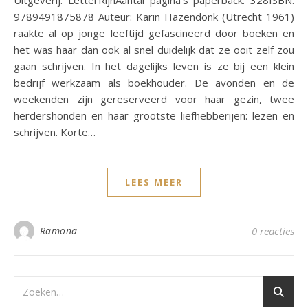
Uitgeverij: LetterRijnAantal pagina’s paperback: 328ISBN:
9789491875878 Auteur: Karin Hazendonk (Utrecht 1961)
raakte al op jonge leeftijd gefascineerd door boeken en
het was haar dan ook al snel duidelijk dat ze ooit zelf zou
gaan schrijven. In het dagelijks leven is ze bij een klein
bedrijf werkzaam als boekhouder. De avonden en de
weekenden zijn gereserveerd voor haar gezin, twee
herdershonden en haar grootste liefhebberijen: lezen en
schrijven. Korte…
LEES MEER
Ramona
0 reacties