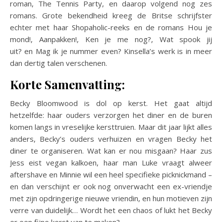
roman, The Tennis Party, en daarop volgend nog zes
romans. Grote bekendheid kreeg de Britse schrijfster
echter met haar Shopaholic-reeks en de romans Hou je
mond!, Aanpakken!, Ken je me nog?, Wat spook jij
uit? en Mag ik je nummer even? Kinsella’s werk is in meer
dan dertig talen verschenen.
Korte Samenvatting:
Becky Bloomwood is dol op kerst. Het gaat altijd
hetzelfde: haar ouders verzorgen het diner en de buren
komen langs in vreselijke kersttruien. Maar dit jaar lijkt alles
anders, Becky’s ouders verhuizen en vragen Becky het
diner te organiseren. Wat kan er nou misgaan? Haar zus
Jess eist vegan kalkoen, haar man Luke vraagt alweer
aftershave en Minnie wil een heel specifieke picknickmand –
en dan verschijnt er ook nog onverwacht een ex-vriendje
met zijn opdringerige nieuwe vriendin, en hun motieven zijn
verre van duidelijk… Wordt het een chaos of lukt het Becky
er een fijne kerst van te maken?