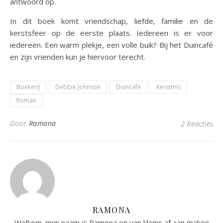
antwoord op.
In dit boek komt vriendschap, liefde, familie en de
kerstsfeer op de eerste plaats. Iedereen is er voor
iedereen. Een warm plekje, een volle buik? Bij het Duincafé
en zijn vrienden kun je hiervoor terecht.
Boekerij
Debbie Johnson
Duincafé
Kerstmis
Roman
Door
Ramona
2 Reacties
RAMONA
Welkom. mijn naam is Ramona en van kleins af aan maken