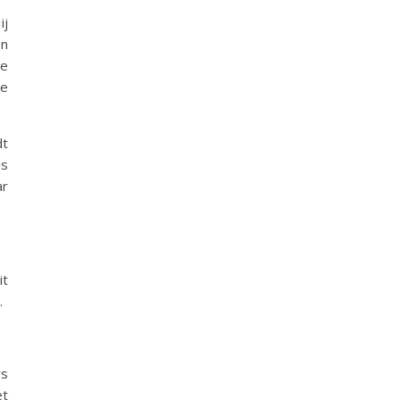
ij
en
de
te
dt
is
ar
it
.
rs
et