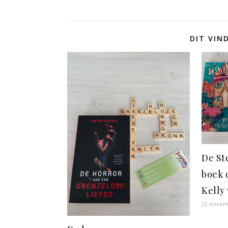
DIT VIN
De St
boek 
Kelly
22 novem