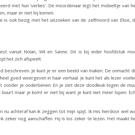
eerd met hun ‘verlies’. De moordenaar legt het mobieltje van h
gen, maar er niet bij komen.
 is ook bezig met het uitzoeken van de zelfmoord van Elize, 
st vanuit Nolan, Wil en Sanne. Dit is bij ieder hoofdstuk mo
d het zich afspeelt.
ed beschreven. Je kunt je er een beeld van maken. De onmacht d
heel goed weergeven in haar verhaal. Je kunt het als lezer voele
dt zonder je onderbenen. En je ziet deze doodleuk tegen de mu
e buurt maar je komt er niet bij want je kunt niet meer lopen. Ec
 nu achteraf kan ik zeggen tot mijn spijt. Ik mis hierdoor wel w
k zeker nog aanschaffen. Hij is los zeker te lezen. Het maakt h