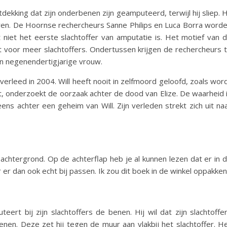
dekking dat zijn onderbenen zijn geamputeerd, terwijl hij sliep. H
eren. De Hoornse rechercheurs Sanne Philips en Luca Borra word
niet het eerste slachtoffer van amputatie is. Het motief van 
gst voor meer slachtoffers. Ondertussen krijgen de rechercheurs 
 negenendertigjarige vrouw.
verleed in 2004. Will heeft nooit in zelfmoord geloofd, zoals wor
ft, onderzoekt de oorzaak achter de dood van Elize. De waarheid 
s achter een geheim van Will. Zijn verleden strekt zich uit na
 achtergrond. Op de achterflap heb je al kunnen lezen dat er in d
r dan ook echt bij passen. Ik zou dit boek in de winkel oppakken
eert bij zijn slachtoffers de benen. Hij wil dat zijn slachtoffe
benen. Deze zet hij tegen de muur aan vlakbij het slachtoffer. H