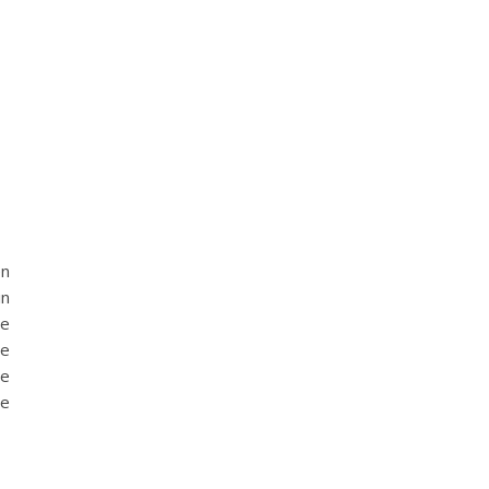
en
in
de
De
Ze
ee