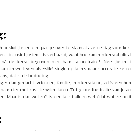
g:
 besluit Josien een jaartje over te slaan als ze de dag voor ker
 – inclusief Josien – is verbaasd, want hoe kan een kerstaholic a
 ná de kerst beginnen met haar soloretraite? Nee. Josien 
aar nieuwe leven als *slik* single op koers naar succes te zette
hans, dat is de bedoeling…
iger dan gedacht. Vrienden, familie, een kerstkoor, zelfs een ho
maar niet met rust te willen laten. Tot grote frustratie van Josie
den. Maar is dat wel zo? Is een kerst alleen wel écht wat ze nod
: