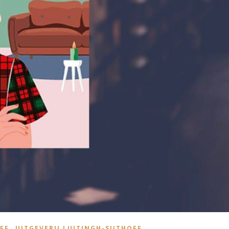
,
FF
UITGEVERIJ LUITINGH-SIJTHOFF