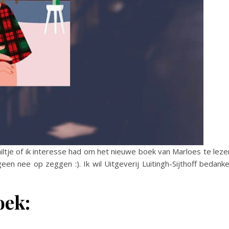
ltje of ik interesse had om het nieuwe boek van Marloes te leze
geen nee op zeggen :). Ik wil Uitgeverij Luitingh-Sijthoff bedank
oek: