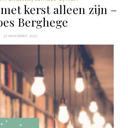
et kerst alleen zijn –
oes Berghege
25 november 2022