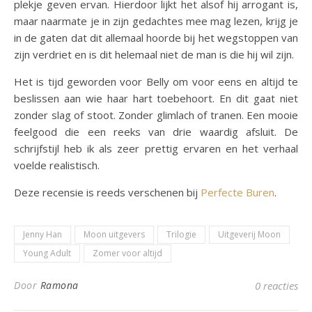
plekje geven ervan. Hierdoor lijkt het alsof hij arrogant is,
maar naarmate je in zijn gedachtes mee mag lezen, krijg je
in de gaten dat dit allemaal hoorde bij het wegstoppen van
zijn verdriet en is dit helemaal niet de man is die hij wil zijn.
Het is tijd geworden voor Belly om voor eens en altijd te
beslissen aan wie haar hart toebehoort. En dit gaat niet
zonder slag of stoot. Zonder glimlach of tranen. Een mooie
feelgood die een reeks van drie waardig afsluit. De
schrijfstijl heb ik als zeer prettig ervaren en het verhaal
voelde realistisch.
Deze recensie is reeds verschenen bij
Perfecte Buren
.
Jenny Han
Moon uitgevers
Trilogie
Uitgeverij Moon
Young Adult
Zomer voor altijd
Door
Ramona
0 reacties