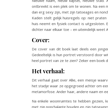
Nieuwe naam, nieuw kapsel, nieuwe stad. A
ontbreekt is een plek om te wonen. Na een m
dan erg sexy zijn, met zijn tatoeages en nonch
Kaden stelt gelijk huisregels op: niet prate
huis neemt en fysiek contact is uitgesloten. E
dichter naar elkaar toe – en uiteindelijk weet 
Cover:
De cover van dit boek laat deels een jongen 
Gedeeltelijk is hun portret verstoord door w
heel portret van ze te zien? Zeker een boek d
Het verhaal:
Dit verhaal gaat over Allie, een meisje wa
het stadje waar ze opgegroeid achter om een
metamorfose. Ander haar, andere naam en een
Na enkele woonruimtes te hebben gezien, ko
met zijn nonchalante houden en zijn tatoeages