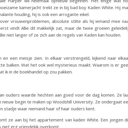
llie Harper wil helemaal opnieuw beginnen. Het enige wat n
oeizame kamerjacht trekt ze in bij bad boy Kaden White. Hij m
alante houding, hij is ook een arrogante eikel.
n over vrouwenproblemen, absolute stilte als hij iemand mee na
erst vindt Allie dit makkelijk zat, maar de twee groeien geleideli
Allie niet langer of ze zich aan de regels van Kaden kan houden.
en een meisje zien. In elkaar verstrengeld, kijkend naar elkaa
itte balken. Wat het ook wel mysterieus maakt. Waarom is er ge
at ik in de boekhandel op zou pakken.
arvan ouders waarde hechten aan goed voor de dag komen. Ze la
 nieuw begin te maken op Woodshill University. Ze ondergaat e
 stadje waar niemand haar of haar ouders kent.
mt ze aan bij het appartement van kaden White. Een jongen d
 niet erg vriendelijk overkomt.