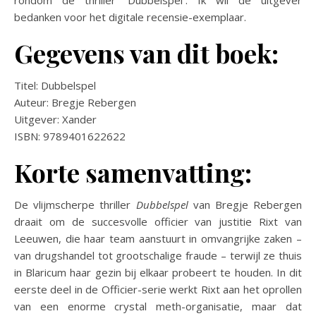
rondom de thriller ‘Dubbelspel´. Ik wil de uitgever
bedanken voor het digitale recensie-exemplaar.
Gegevens van dit boek:
Titel: Dubbelspel
Auteur: Bregje Rebergen
Uitgever: Xander
ISBN: 9789401622622
Korte samenvatting:
De vlijmscherpe thriller
Dubbelspel
van Bregje Rebergen
draait om de succesvolle officier van justitie Rixt van
Leeuwen, die haar team aanstuurt in omvangrijke zaken –
van drugshandel tot grootschalige fraude – terwijl ze thuis
in Blaricum haar gezin bij elkaar probeert te houden. In dit
eerste deel in de Officier-serie werkt Rixt aan het oprollen
van een enorme crystal meth-organisatie, maar dat