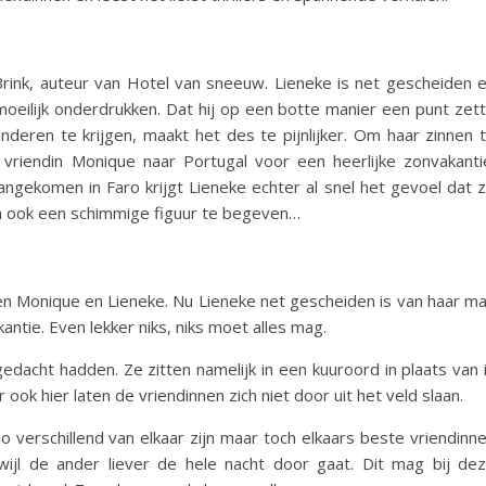
 Brink, auteur van Hotel van sneeuw. Lieneke is net gescheiden 
oeilijk onderdrukken. Dat hij op een botte manier een punt zet
inderen te krijgen, maakt het des te pijnlijker. Om haar zinnen 
vriendin Monique naar Portugal voor een heerlijke zonvakanti
ngekomen in Faro krijgt Lieneke echter al snel het gevoel dat 
ich ook een schimmige figuur te begeven…
en Monique en Lieneke. Nu Lieneke net gescheiden is van haar m
ntie. Even lekker niks, niks moet alles mag.
edacht hadden. Ze zitten namelijk in een kuuroord in plaats van 
ook hier laten de vriendinnen zich niet door uit het veld slaan.
verschillend van elkaar zijn maar toch elkaars beste vriendinn
wijl de ander liever de hele nacht door gaat. Dit mag bij de