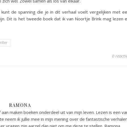
 zich wel. Zowel samen als los van elkaar.
e kunt de spanning die je in dit verhaal voelt vergelijken met e
jn. Dit is het tweede boek dat ik van Noortje Brink mag lezen 
riller
0 reacti
RAMONA
 aan maken boeken onderdeel uit van mijn leven. Lezen is een va
e neem ik jullie mee in mijn mening over de fantastische verhale
er vragen zijn aarzel dan niet om me deze te stellen. Ramona