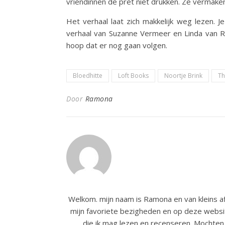
vriendinnen de pret niet drukken. Ze vermaken
Het verhaal laat zich makkelijk weg lezen. J
verhaal van Suzanne Vermeer en Linda van Ri
hoop dat er nog gaan volgen.
Bloedhitte
Loft Books
Noortje Brink
Th
Door
Ramona
Welkom. mijn naam is Ramona en van kleins af
mijn favoriete bezigheden en op deze websit
die ik mag lezen en recenseren. Mochten 