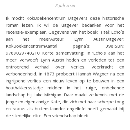
8 juli 2026
Ik mocht KokBoekencentrum Uitgevers deze historische
roman lezen. Ik wil de uitgever bedanken voor het
recensie-exemplaar. Gegevens van het boek: Titel: Echo´s
aan het meerAuteur: Lynn AustinUitgever:
KokBoekencentrumAantal pagina´s: 398ISBN:
9789029740210 Korte samenvatting: In ‘Echo’s aan het
meer’ verweeft Lynn Austin heden en verleden tot een
ontroerend verhaal over verlies, veerkracht en
verbondenheid. In 1873 probeert Hannah Wagner na een
ingrijpend verlies een nieuw leven op te bouwen in een
houthakkersstadje midden in het ruige, onbekende
landschap bij Lake Michigan. Daar maakt ze kennis met de
jonge en eigenzinnige Kate, die zich met haar scherpe tong
en status als buitenstaander ongeliefd heeft gemaakt bij
de stedelijke elite. Een vriendschap bloeit…