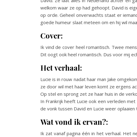
David. Ze laat alles in Nederland achter en g
welkom waar ze op had gehoopt. David is eige
op orde. Geheel onverwachts staat er iemand v
goede humeur slaat meteen om en hij wil maar
Cover:
Ik vind de cover heel romantisch. Twee mens
Dit oogt ook heel romantisch. Dus voor mij ech
Het verhaal:
Lucie is in rouw nadat haar man Jake omgekom
ze door wil met haar leven komt ze ergens ac
Op stel en sprong zet ze haar huis in de verko
In Frankrijk heeft Lucie ook een verleden met D
de vonk tussen David en Lucie weer oplaaien 
Wat vond ik ervan?:
Ik zat vanaf pagina één in het verhaal. Het 