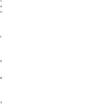
et
ma
jn
s.
at
al
et