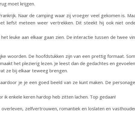
rug moet krijgen.
 Frankrijk. Naar de camping waar zij vroeger veel gekomen is. Ma
het liefst meteen weer vertrekken. Dit steekt hij ook niet ond
et leuke aan elkaar gaan zien. De interactie tussen de twee vi
ijke woorden. De hoofdstukken zijn van een prettig formaat. So
 maakt het plezierig lezen. Je leest dan de gedachtes en gevoele
wat ze bij elkaar teweeg brengen.
aardoor je je een goed beeld van ze kunt maken. De personag
 ik enkele keren hardop heb zitten lachen. Top gedaan!
e, overleven, zelfvertrouwen, romantiek en loslaten en vasthoude