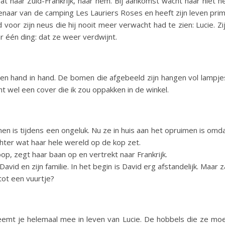
aat naar Zuid-Frankrijk, naar hem. Bij aankomst wacht haar niet h
naar van de camping Les Lauriers Roses en heeft zijn leven pri
oor zijn neus die hij nooit meer verwacht had te zien: Lucie. Zi
 één ding: dat ze weer verdwijnt.
en hand in hand. De bomen die afgebeeld zijn hangen vol lampje
t wel een cover die ik zou oppakken in de winkel.
en is tijdens een ongeluk. Nu ze in huis aan het opruimen is omd
hter wat haar hele wereld op de kop zet.
op, zegt haar baan op en vertrekt naar Frankrijk.
avid en zijn familie. In het begin is David erg afstandelijk. Maar z
tot een vuurtje?
neemt je helemaal mee in leven van Lucie. De hobbels die ze mo