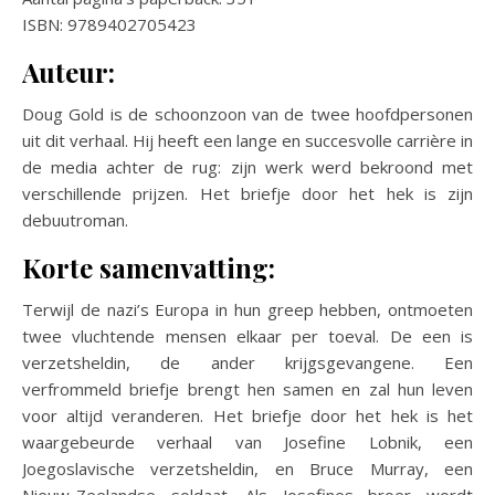
ISBN: 9789402705423
Auteur:
Doug Gold is de schoonzoon van de twee hoofdpersonen
uit dit verhaal. Hij heeft een lange en succesvolle carrière in
de media achter de rug: zijn werk werd bekroond met
verschillende prijzen. Het briefje door het hek is zijn
debuutroman.
Korte samenvatting:
Terwijl de nazi’s Europa in hun greep hebben, ontmoeten
twee vluchtende mensen elkaar per toeval. De een is
verzetsheldin, de ander krijgsgevangene. Een
verfrommeld briefje brengt hen samen en zal hun leven
voor altijd veranderen. Het briefje door het hek is het
waargebeurde verhaal van Josefine Lobnik, een
Joegoslavische verzetsheldin, en Bruce Murray, een
Nieuw-Zeelandse soldaat. Als Josefines broer wordt