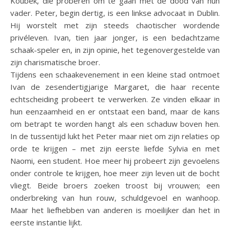
Koubek, die proberen om te gaan met de dood van hun
vader. Peter, begin dertig, is een linkse advocaat in Dublin.
Hij worstelt met zijn steeds chaotischer wordende
privéleven. Ivan, tien jaar jonger, is een bedachtzame
schaak-speler en, in zijn opinie, het tegenovergestelde van
zijn charismatische broer.
Tijdens een schaakevenement in een kleine stad ontmoet
Ivan de zesendertigjarige Margaret, die haar recente
echtscheiding probeert te verwerken. Ze vinden elkaar in
hun eenzaamheid en er ontstaat een band, maar de kans
om betrapt te worden hangt als een schaduw boven hen.
In de tussentijd lukt het Peter maar niet om zijn relaties op
orde te krijgen – met zijn eerste liefde Sylvia en met
Naomi, een student. Hoe meer hij probeert zijn gevoelens
onder controle te krijgen, hoe meer zijn leven uit de bocht
vliegt. Beide broers zoeken troost bij vrouwen; een
onderbreking van hun rouw, schuldgevoel en wanhoop.
Maar het liefhebben van anderen is moeilijker dan het in
eerste instantie lijkt.